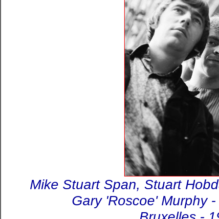
Mike Stuart Span, Stuart Hobda
Gary 'Roscoe' Murphy 
Bruxelles - 