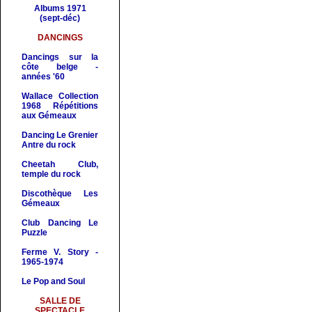
Albums 1971
(sept-déc)
DANCINGS
Dancings sur la
côte belge -
années '60
Wallace Collection
1968
Répétitions
aux Gémeaux
Dancing
Le Grenie
r
Antre du rock
Cheetah Club
,
temple du rock
Discothèque Les
Gémeaux
Club Dancing Le
Puzzle
Ferme V
. Story -
1965-1974
Le Pop and Soul
SALLE DE
SPECTACLE