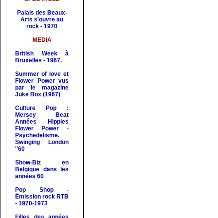
Palais des Beaux-
Arts s'ouvre au
rock - 1970
MEDIA
British Week à
Bruxelles - 1967.
Summer of love et
Flower Power vus
par le magazine
Juke Box (1967)
Culture Pop :
Mersey Beat
Années Hippies
Flower Power -
Psychedelisme.
Swinging London
''60
Show-Biz en
Belgique dans les
années 60
Pop Shop
-
Émission rock RTB
- 1970-1973
Filles des années