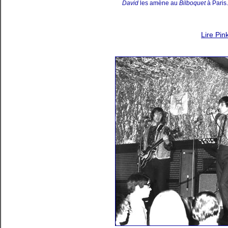
David
les amène au
Bilboquet
à Paris.
Lire Pin