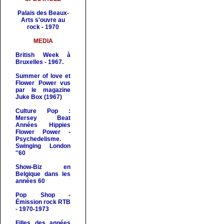
Palais des Beaux-
Arts s'ouvre au
rock - 1970
MEDIA
British Week à
Bruxelles - 1967.
Summer of love et
Flower Power vus
par le magazine
Juke Box (1967)
Culture Pop :
Mersey Beat
Années Hippies
Flower Power -
Psychedelisme.
Swinging London
''60
Show-Biz en
Belgique dans les
années 60
Pop Shop
-
Émission rock RTB
- 1970-1973
Filles des années