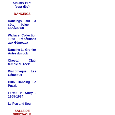
Albums 1971
(sept-déc)
DANCINGS
Dancings sur la
côte belge -
années '60
Wallace Collection
1968
Répétitions
aux Gémeaux
Dancing
Le Grenie
r
Antre du rock
Cheetah Club
,
temple du rock
Discothèque Les
Gémeaux
Club Dancing Le
Puzzle
Ferme V
. Story -
1965-1974
Le Pop and Soul
SALLE DE
SPECTACLE