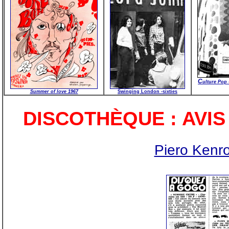
C
ulture Pop 
Summer of love 1967
Swinging London -sixties
DISCOTHÈQUE : AVIS
Piero Kenro