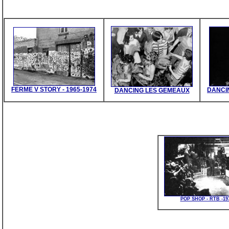
FERME V STORY - 1965-1974
DANCIN
DANCING LES GEMEAUX
POP SHOP - RTB -19