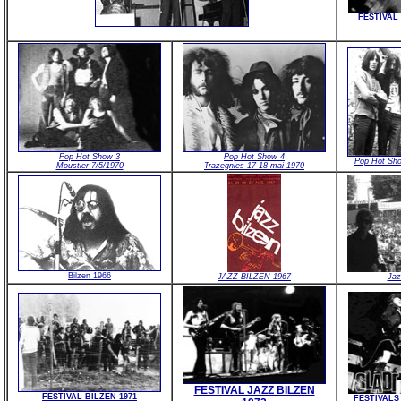
FESTIVAL 
Pop Hot Show 3
Pop Hot Show 4
Pop Hot Sh
Moustier 7/5/1970
Trazegnies 17-18 mai 1970
Bilzen 1966
JAZZ BILZEN 1967
Jaz
FESTIVAL JAZZ BILZEN
FESTIVAL BILZEN 1971
FESTIVALS