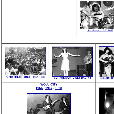
Pop-Event - 21.06.1969
CHÂTELET 1966
-
1967
-
1968
GUITARE D'OR -
CINEY 1966 - 68
GUITARE D'O
WOLU-CITY
1966
-
1967
-
1968