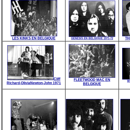
LES KINKS EN BELGIQUE
TH
GENESIS EN BELGIQUE 1971-72
Cliff
FLEETWOOD MAC EN
W
Richard-OliviaNewton-John 1971
BELGIQUE