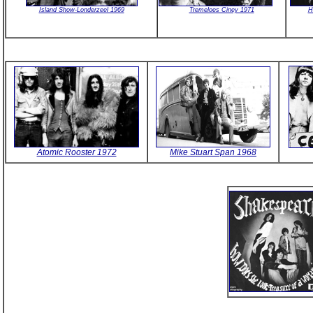
H
Island Show-Londerzeel 1969
Tremeloes Ciney 1971
Atomic Rooster 1972
Mike Stuart Span 1968