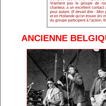
Vraiment pas le groupe de roc
chanteur, a un excellent contact
pour autant. (Il devait dire :
Mon p
et en Hollande qu'on trouve les m
du groupe participent à l'action. Ils
ANCIENNE BELGIQU