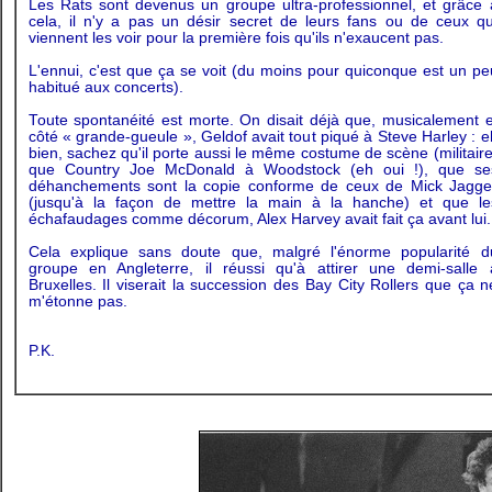
Les Rats sont devenus un groupe ultra-professionnel, et grâce 
cela, il n'y a pas un désir secret de leurs fans ou de ceux qu
viennent les voir pour la première fois qu'ils n'exaucent pas.
L'ennui, c'est que ça se voit (du moins pour quiconque est un pe
habitué aux concerts).
Toute spontanéité est morte. On disait déjà que, musicalement e
côté « grande-gueule », Geldof avait tout piqué à Steve Harley : e
bien, sachez qu'il porte aussi le même costume de scène (militaire
que Country Joe McDonald à Woodstock (eh oui !), que se
déhanchements sont la copie conforme de ceux de Mick Jagge
(jusqu'à la façon de mettre la main à la hanche) et que le
échafaudages comme décorum, Alex Harvey avait fait ça avant lui.
Cela explique sans doute que, malgré l'énorme popularité d
groupe en Angleterre, il réussi qu'à attirer une demi-salle 
Bruxelles. Il viserait la succession des Bay City Rollers que ça n
m'étonne pas.
P.K.