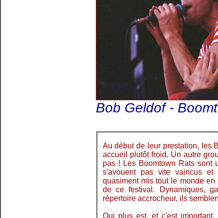
Bob Geldof - Boomt
Au début de leur prestation, l
accueil plutôt froid. Un autre gr
pas ! Les Boomtown Rats sont u
s'avouent pas vite vaincus et
quasiment mis tout le monde en p
de ce festival. Dynamiques, ga
répertoire accrocheur, ils semblen
Oui plus est, et c'est important, 