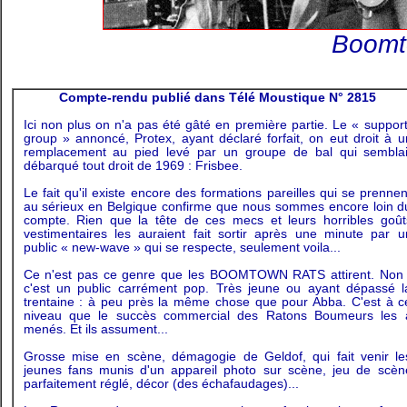
Boomt
Compte-rendu publié dans Télé Moustique N° 2815
Ici non plus on n'a pas été gâté en première partie. Le « support
group » annoncé, Protex, ayant déclaré forfait, on eut droit à u
remplacement au pied levé par un groupe de bal qui semblai
débarqué tout droit de 1969 : Frisbee.
Le fait qu'il existe encore des formations pareilles qui se prennen
au sérieux en Belgique confirme que nous sommes encore loin d
compte. Rien que la tête de ces mecs et leurs horribles goût
vestimentaires les auraient fait sortir après une minute par u
public « new-wave » qui se respecte, seulement voila...
Ce n'est pas ce genre que les BOOMTOWN RATS attirent. Non 
c'est un public carrément pop. Très jeune ou ayant dépassé l
trentaine : à peu près la même chose que pour Abba. C'est à c
niveau que le succès commercial des Ratons Boumeurs les 
menés. Et ils assument...
Grosse mise en scène, démagogie de Geldof, qui fait venir le
jeunes fans munis d'un appareil photo sur scène, jeu de scèn
parfaitement réglé, décor (des échafaudages)...